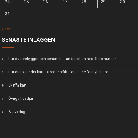
24
25
26
27
28
29
30
31
« sep
SENASTE INLÄGGEN
Hur du förebygger och behandlar tandproblem hos äldre hundar
Hur du tolkar din katts kroppsspråk – en guide för nybörjare
Skaffa katt
Övriga husdjur
Aktivering