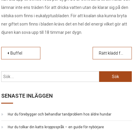
lämnar inte ens träden för att dricka vatten utan de klarar sig på den
vätska som finns i eukalyptusbladen. För att koalan ska kunna bryta
ner giftet som finns i bladen krävs det en hel del energi vilket gör att
djuren kan sova upp till 18 timmar per dygn.
Inläggsnavigering
Buffel
Rätt klädd för djurskötsel
Sök
efter:
SENASTE INLÄGGEN
Hur du förebygger och behandlar tandproblem hos äldre hundar
Hur du tolkar din katts kroppsspråk – en guide för nybörjare