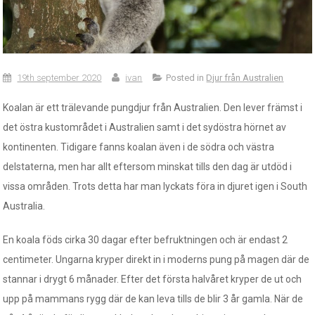
19th september 2020
ivan
Posted in
Djur från Australien
Koalan är ett trälevande pungdjur från Australien. Den lever främst i
det östra kustområdet i Australien samt i det sydöstra hörnet av
kontinenten. Tidigare fanns koalan även i de södra och västra
delstaterna, men har allt eftersom minskat tills den dag är utdöd i
vissa områden. Trots detta har man lyckats föra in djuret igen i South
Australia.
En koala föds cirka 30 dagar efter befruktningen och är endast 2
centimeter. Ungarna kryper direkt in i moderns pung på magen där de
stannar i drygt 6 månader. Efter det första halvåret kryper de ut och
upp på mammans rygg där de kan leva tills de blir 3 år gamla. När de