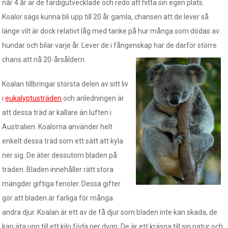
når 4 år är de färdigutvecklade och redo att hitta sin egen plats.
Koalor sägs kunna bli upp till 20 år gamla, chansen att de lever så
länge vilt är dock relativt låg med tanke på hur många som dödas av
hundar och bilar varje år. Lever de i fångens
kap har de därför större
chans att nå 20-årsåldern.
Koalan tillbringar största delen av sitt liv
i
eukalyptusträden
och anledningen är
att dessa träd är kallare än luften i
Australien. Koalorna använder helt
enkelt dessa träd som ett sätt att kyla
ner sig. De äter dessutom bladen på
träden. Bladen innehåller rätt stora
mängder giftiga fenoler. Dessa gifter
gör att bladen är farliga för många
andra djur. Koalan är ett av de få djur som bladen inte kan skada, de
kan äta upp till ett kilo föda per dygn. De är ett kräsna till sin natur och